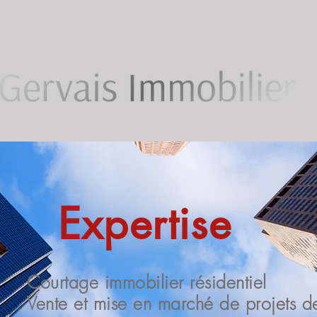
Expertise
Courtage immobilier résidentiel
Vente et mise en marché de projets d