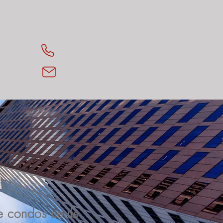
514 231-4306
COURRIEL
e condos neufs