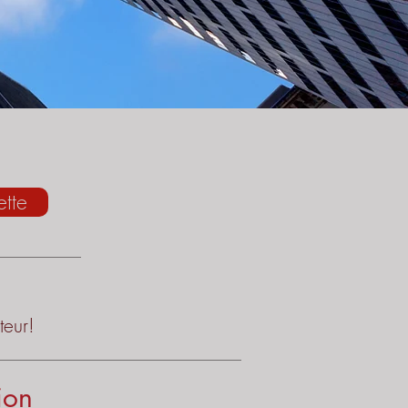
ette
teur!
ion