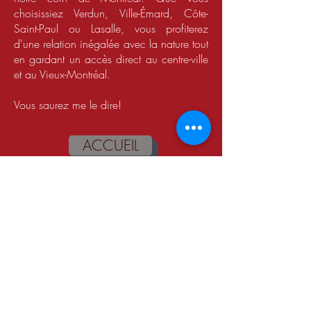
choisissiez Verdun, Ville-Émard, Côte-
Saint-Paul ou Lasalle, vous profiterez
d'une relation inégalée avec la nature tout
en gardant un accès direct au centre-ville
et au Vieux-Montréal.
Vous saurez me le dire!
ACCUEIL
Témoignages
Geneviève, Ville-Émard
(Montréal)