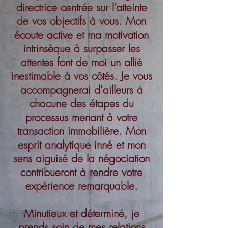
directrice centrée sur l’atteinte
de vos objectifs à vous. Mon
écoute active et ma motivation
intrinsèque à surpasser les
attentes font de moi un allié
inestimable à vos côtés. Je vous
accompagnerai d'ailleurs à
chacune des étapes du
processus menant à votre
transaction immobilière. Mon
esprit analytique inné et mon
sens aiguisé de la négociation
contribueront à rendre votre
expérience remarquable.
Minutieux et déterminé, je
prends soin de mes relations