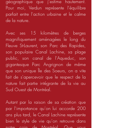
géographique que j'estime hautement.
Pour moi, Verdun représente l'équilibre
parfait entre l'action urbaine et le calme
de la nature.
Avec ses 15 kilomètres de berges
magnifiquement aménagées le long du
Fleuve St-Laurent, son Parc des Rapides,
son populaire Canal Lachine, sa plage
public, son canal de l'Aqueduc, son
gigantesque Parc Angrignon de même
que son unique Île des Soeurs, on a vite
fait de s'apercevoir que le respect de la
nature fait partie intégrante de la vie au
Sud Ouest de Montréal.
Autant par la raison de sa création que
par l'importance qu'on lui accorde 200
ans plus tard, le Canal Lachine représente
bien le style de vie qu'on retrouve dans
notre coin de Montréal. Que vous