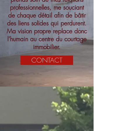
professionnelles, me souciant
de chaque détail afin de bâtir
des liens solides qui perdurent.
Ma vision propre replace donc
l’humain au centre du courtage
immobilier.
CONTACT