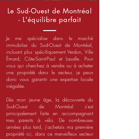
Le Sud-Ouest de Montréal
- L'équilibre parfait
Je me spécialise dans le marché
immobilier du Sud-Ouest de Montréal,
incluant plus spécifiquement Verdun, Ville
Émard, Côte-Saint-Paul et Lasalle. Pour
vous qui cherchez à vendre ou à acheter
une propriété dans le secteur, je peux
donc vous garantir une expertise locale
inégalée.
Dès mon jeune âge, la découverte du
Sud-Ouest de Montréal s'est
principalement faite en accompagnant
mes parents à vélo. De nombreuses
années plus tard, j'achetais ma première
propriété ici, dans ce merveilleux secteur